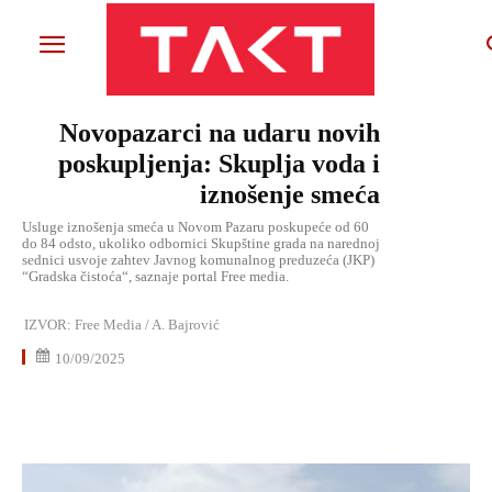
Novopazarci na udaru novih
poskupljenja: Skuplja voda i
iznošenje smeća
Usluge iznošenja smeća u Novom Pazaru poskupeće od 60
do 84 odsto, ukoliko odbornici Skupštine grada na narednoj
sednici usvoje zahtev Javnog komunalnog preduzeća (JKP)
“Gradska čistoća“, saznaje portal Free media.
IZVOR:
Free Media / A. Bajrović
10/09/2025