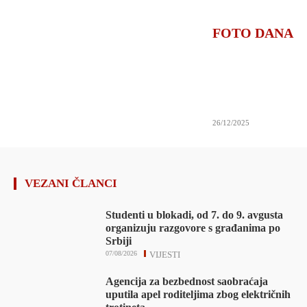
FOTO DANA
26/12/2025
VEZANI ČLANCI
Studenti u blokadi, od 7. do 9. avgusta
organizuju razgovore s građanima po
Srbiji
07/08/2026
VIJESTI
Agencija za bezbednost saobraćaja
uputila apel roditeljima zbog električnih