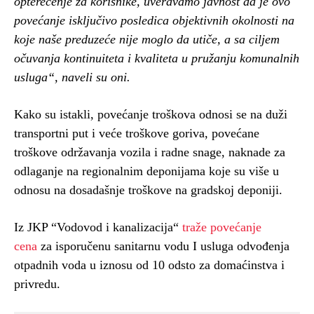
opterećenje za korisnike, uveravamo javnost da je ovo
povećanje isključivo posledica objektivnih okolnosti na
koje naše preduzeće nije moglo da utiče, a sa ciljem
očuvanja kontinuiteta i kvaliteta u pružanju komunalnih
usluga“, naveli su oni.
Kako su istakli, povećanje troškova odnosi se na duži
transportni put i veće troškove goriva, povećane
troškove održavanja vozila i radne snage, naknade za
odlaganje na regionalnim deponijama koje su više u
odnosu na dosadašnje troškove na gradskoj deponiji.
Iz JKP “Vodovod i kanalizacija“
traže povećanje
cena
za isporučenu sanitarnu vodu I usluga odvođenja
otpadnih voda u iznosu od 10 odsto za domaćinstva i
privredu.