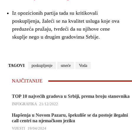
Iz opozicionih partija tada su kritikovali
poskupljenja, žaleći se na kvalitet usluga koje ova
preduzeća pružaju, tvrdeći da su njihove cene
skuplje nego u drugim gradovima Srbije.
TAGOVI
poskupljenje
smeće
Voda
NAJČITANIJE
TOP 10 najvećih gradova u Srbiji, prema broju stanovnika
INFOGRAFIKA
21/12/2022
Hapšenja u Novom Pazaru, špekuliše se da postoje ilegalni
call centri na njemačkom jeziku
VIJESTI
19/04/2024