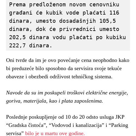
Prema predloženom novom cenovniku 
građani će kubik vode plaćati 116 
dinara, umesto dosadašnjih 105,5 
dinara, dok će privrednici umesto 
202,5 dinara vodu plaćati po kubiku 
222,7 dinara.
Oni tvrde da im je ovo povećanje cena neophodno kako
bi preduzeće bilo sposobno da servisira svoje tekuće
obaveze i obezbedi održivost tehničkog sistema.
Navode da su im poskupeli troškovi električne energije,
goriva, materijala, kao i plata zaposlenima.
Poslednje poskupljenje od 10 do 20 odsto usluga JKP
“Gradska čistoća”, “Vodovod i kanalizacija” i “Parking
servisa”
bilo je u martu ove godine.