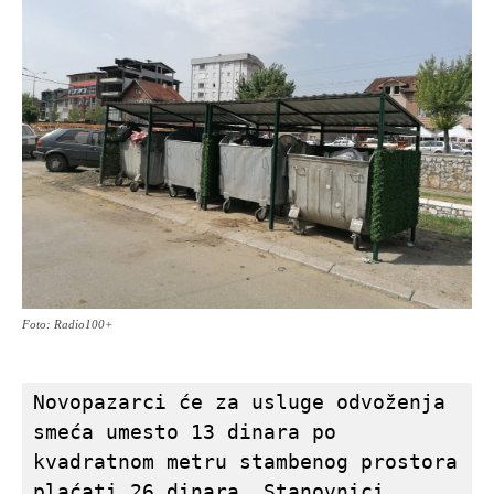
Foto: Radio100+
Novopazarci će za usluge odvoženja 
smeća umesto 13 dinara po 
kvadratnom metru stambenog prostora 
plaćati 26 dinara. Stanovnici 