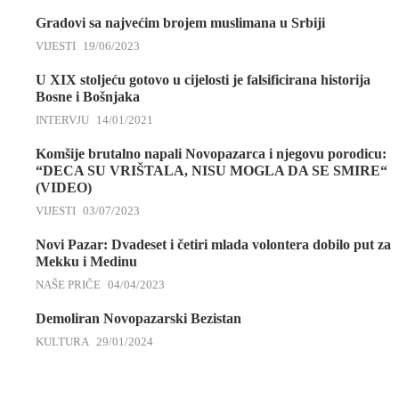
Gradovi sa najvećim brojem muslimana u Srbiji
VIJESTI
19/06/2023
U XIX stoljeću gotovo u cijelosti je falsificirana historija
Bosne i Bošnjaka
INTERVJU
14/01/2021
Komšije brutalno napali Novopazarca i njegovu porodicu:
“DECA SU VRIŠTALA, NISU MOGLA DA SE SMIRE“
(VIDEO)
VIJESTI
03/07/2023
Novi Pazar: Dvadeset i četiri mlada volontera dobilo put za
Mekku i Medinu
NAŠE PRIČE
04/04/2023
Demoliran Novopazarski Bezistan
KULTURA
29/01/2024