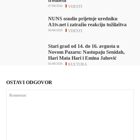
trotineta
07/08/2026
VIJESTI
NUNS osudio prijetnje uredniku
A1tv.net i zatražio reakciju tužilaštva
06/08/2026
VIJESTI
Stari grad od 14. do 16. avgusta u
Novom Pazaru: Nastupaju Senidah,
Hari Mata Hari i Emina Jahović
05/08/2026
KULTURA
OSTAVI ODGOVOR