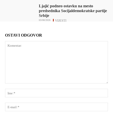
Ljajić podneo ostavku na mesto
predsednika Socijaldemokratske partije
Srbije
03/08/2026
VIJESTI
OSTAVI ODGOVOR
Komentar:
Ime
E-
mai