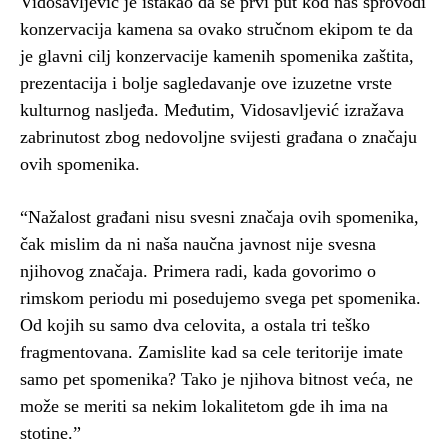
Vidosavljević je istakao da se prvi put kod nas sprovodi
konzervacija kamena sa ovako stručnom ekipom te da
je glavni cilj konzervacije kamenih spomenika zaštita,
prezentacija i bolje sagledavanje ove izuzetne vrste
kulturnog nasljeđa. Međutim, Vidosavljević izražava
zabrinutost zbog nedovoljne svijesti građana o značaju
ovih spomenika.
“Nažalost građani nisu svesni značaja ovih spomenika,
čak mislim da ni naša naučna javnost nije svesna
njihovog značaja. Primera radi, kada govorimo o
rimskom periodu mi posedujemo svega pet spomenika.
Od kojih su samo dva celovita, a ostala tri teško
fragmentovana. Zamislite kad sa cele teritorije imate
samo pet spomenika? Tako je njihova bitnost veća, ne
može se meriti sa nekim lokalitetom gde ih ima na
stotine.”