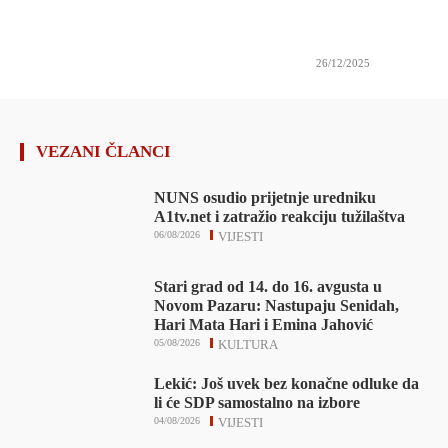
26/12/2025
VEZANI ČLANCI
NUNS osudio prijetnje uredniku
A1tv.net i zatražio reakciju tužilaštva
06/08/2026
VIJESTI
Stari grad od 14. do 16. avgusta u
Novom Pazaru: Nastupaju Senidah,
Hari Mata Hari i Emina Jahović
05/08/2026
KULTURA
Lekić: Još uvek bez konačne odluke da
li će SDP samostalno na izbore
04/08/2026
VIJESTI