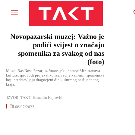
Novopazarski muzej: Važno je
podići svijest o značaju
spomenika za svakog od nas
(foto)
Muzej Ras Novi Pazar, uz finansijsku pomoć Ministarstva
kulture, sprovodi projekat konzervacije kamenih spomenika
koji predstavljaju dragocjeni dio kulturnog naslijeđa tog
kraja.
IZVOR:
TAKT | Elmedin Hajrović
08/07/2023