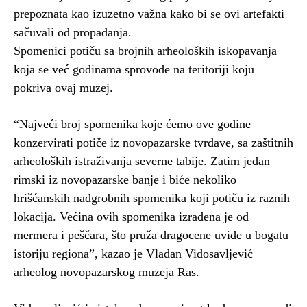
prepoznata kao izuzetno važna kako bi se ovi artefakti
sačuvali od propadanja.
Spomenici potiču sa brojnih arheoloških iskopavanja
koja se već godinama sprovode na teritoriji koju
pokriva ovaj muzej.
“Najveći broj spomenika koje ćemo ove godine
konzervirati potiče iz novopazarske tvrđave, sa zaštitnih
arheoloških istraživanja severne tabije. Zatim jedan
rimski iz novopazarske banje i biće nekoliko
hrišćanskih nadgrobnih spomenika koji potiču iz raznih
lokacija. Većina ovih spomenika izrađena je od
mermera i peščara, što pruža dragocene uvide u bogatu
istoriju regiona”, kazao je Vladan Vidosavljević
arheolog novopazarskog muzeja Ras.