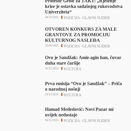
Profesor Grbić za TAKT: „Rješenje
krize je ostavka sadašnjeg rukovodstva
Univerziteta“
04/10/2025
POZICIJA - GLAVNI SLIDER
OTVOREN KONKURS ZA MALE
GRANTOVE ZA PROMOCIJU
KULTURNOG NASLEĐA
25/06/2025
POZICIJA - GLAVNI SLIDER
Ovo je Sandžak: Amir-agin han, čuvar
duha stare čaršije
30/12/2024
KULTURA
Prva emisija “Ovo je Sandžak” – Priča
o narodnoj nošnji
29/12/2024
KULTURA
Hamad Međedović: Novi Pazar mi
uvijek nedostaje
06/12/2024
POZICIJA - GLAVNI SLIDER