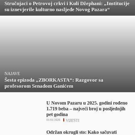
Stručnjaci o Petrovoj crkvi i Kuli Džephani: „Institucije
su iznevjerile kulturno nasljeđe Novog Pazara“
NAJAVE
Šesta epizoda „ZBORKASTA“: Razgovor sa
profesorom Senadom Ganićem
U Novom Pazaru u 2025. godini rođeno
1.719 beba – najveći broj u posljednjih
pet godina
01/01/2026
VIJESTI
Održan okrugli sto: Kako sačuvati