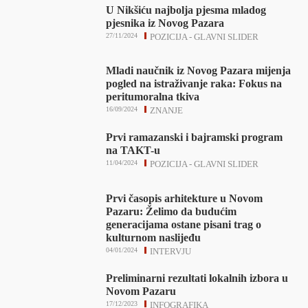
U Nikšiću najbolja pjesma mladog
pjesnika iz Novog Pazara
27/11/2024
POZICIJA - GLAVNI SLIDER
Mladi naučnik iz Novog Pazara mijenja
pogled na istraživanje raka: Fokus na
peritumoralna tkiva
16/09/2024
ZNANJE
Prvi ramazanski i bajramski program
na TAKT-u
11/04/2024
POZICIJA - GLAVNI SLIDER
Prvi časopis arhitekture u Novom
Pazaru: Želimo da budućim
generacijama ostane pisani trag o
kulturnom naslijeđu
04/01/2024
INTERVJU
Preliminarni rezultati lokalnih izbora u
Novom Pazaru
17/12/2023
INFOGRAFIKA